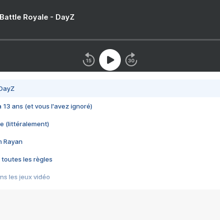
 Battle Royale - DayZ
 DayZ
 a 13 ans (et vous l'avez ignoré)
e (littéralement)
im Rayan
 toutes les règles
s les jeux vidéo
us choquant de Rockstar ? - Le scandale BULLY
e plus moche de Steam